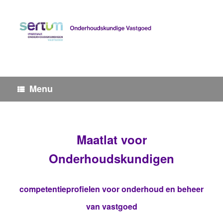
Ga
naar
de
inhoud
Menu
Maatlat voor
Onderhoudskundigen
competentieprofielen voor onderhoud en beheer
van vastgoed